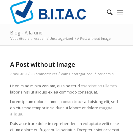
Blog - A la une
Vous êtes ici :
Accueil
/
Uncategorized
/
A Post without Image
A Post without Image
/
/
/
7 mai 2010
0 Commentaires
dans
Uncategorized
par
admin
Ut enim ad minim veniam, quis nostrud
exercitation ullamco
laboris nisi ut aliquip ex ea commodo consequat.
Lorem ipsum dolor sit amet,
consectetur
adipisicing elit, sed
do eiusmod tempor incididunt ut labore et dolore
magna
aliqua
.
Duis aute irure dolor in reprehenderit in
voluptate
velit esse
cillum dolore eu fugiat nulla pariatur. Excepteur sint occaecat