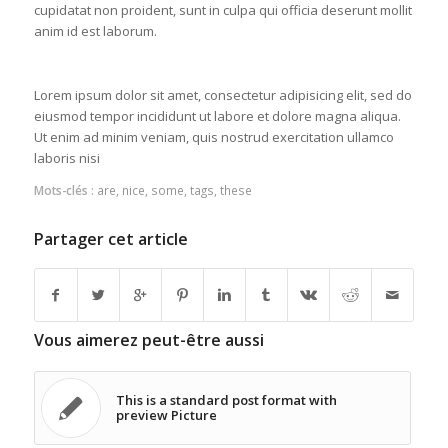
cupidatat non proident, sunt in culpa qui officia deserunt mollit
anim id est laborum.
Lorem ipsum dolor sit amet, consectetur adipisicing elit, sed do
eiusmod tempor incididunt ut labore et dolore magna aliqua.
Ut enim ad minim veniam, quis nostrud exercitation ullamco
laboris nisi
Mots-clés :
are
,
nice
,
some
,
tags
,
these
Partager cet article
Vous aimerez peut-être aussi
This is a standard post format with
preview Picture