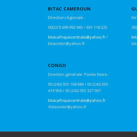
BITAC CAMEROUN
G
Direction régionale :
Di
00(237) 699 992 965 / 691 118 225
00(
bitacafriquecentrale@yahoo.fr
/
bi
bitacinter@yahoo.fr
bi
CONGO
Direction générale Pointe Noire.:
00 (242) 055 168 686 / 00 (242) 055
419 956 / 00 (242) 055 327 997
bitacafriquecentrale@yahoo.fr
/bitacinter@yahoo.fr