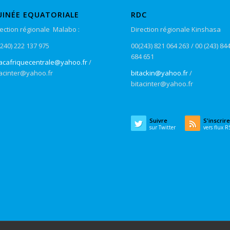
UINÉE EQUATORIALE
RDC
rection régionale Malabo :
Direction régionale Kinshasa
240) 222 137 975
00(243) 821 064 263 / 00 (243) 84
684 651
tacafriquecentrale@yahoo.fr
/
tacinter@yahoo.fr
bitackin@yahoo.fr
/
bitacinter@yahoo.fr
Suivre
S'inscrir
sur Twitter
vers flux 