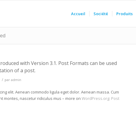
Accueil
Société
Produits
zed
troduced with Version 3.1. Post Formats can be used
ation of a post.
/
par
admin
scing elit. Aenean commodo ligula eget dolor. Aenean massa. Cum
ent montes, nascetur ridiculus mus – more on
WordPress.org: Post