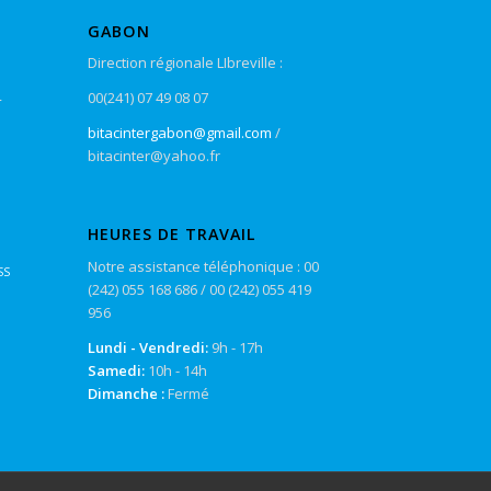
GABON
Direction régionale LIbreville :
4
00(241) 07 49 08 07
bitacintergabon@gmail.com
/
bitacinter@yahoo.fr
HEURES DE TRAVAIL
e
Notre assistance téléphonique : 00
RSS
(242) 055 168 686 / 00 (242) 055 419
956
Lundi - Vendredi:
9h - 17h
Samedi:
10h - 14h
Dimanche :
Fermé